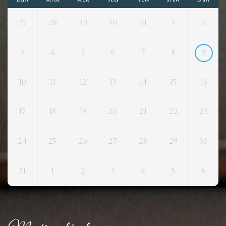
27
28
29
30
31
1
2
3
4
5
6
7
8
9
10
11
12
13
14
15
16
17
18
19
20
21
22
23
24
25
26
27
28
29
30
31
1
2
3
4
5
6