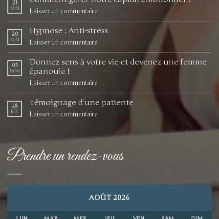
21
MAI
Laisser un commentaire
Hypnose : Anti-stress
20
MAI
Laisser un commentaire
Donnez sens à votre vie et devenez une femme
05
épanouie !
MAR
Laisser un commentaire
Témoignage d’une patiente
28
FÉV
Laisser un commentaire
Prendre un rendez-vous
AOÛT 2026
LUN
MAR
MER
JEU
VEN
SAM
DIM