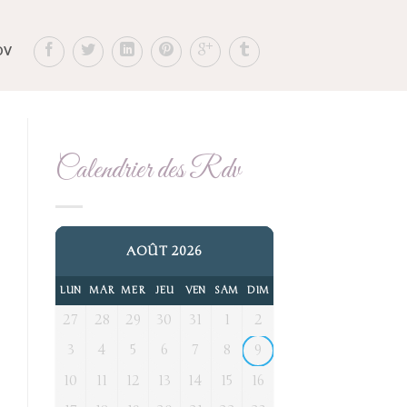
DV
Calendrier des Rdv
AOÛT 2026
LUN
MAR
MER
JEU
VEN
SAM
DIM
27
28
29
30
31
1
2
3
4
5
6
7
8
9
10
11
12
13
14
15
16