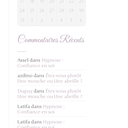
17
18
19
20
21
22
23
24
25
26
27
28
29
30
31
1
2
3
4
5
6
Commentaires Récents
Assel
dans
Hypnose :
Confiance en soi
azdino
dans
Êtes-vous plutôt
Une mouche ou Une abeille ?
Dupuy
dans
Êtes-vous plutôt
Une mouche ou Une abeille ?
Latifa
dans
Hypnose :
Confiance en soi
Latifa
dans
Hypnose :
Confiance en soi