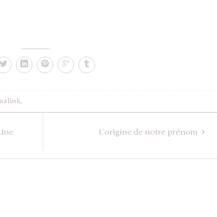
malink
.
 Une
L’origine de notre prénom