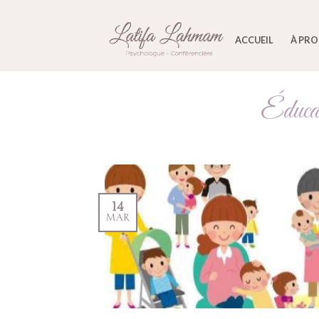
ACCUEIL
À PR
Éducat
14
MAR