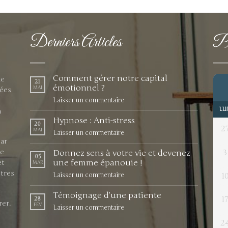
Derniers Articles
Pr
Comment gérer notre capital
de
21
émotionnel ?
MAI
nées
Laisser un commentaire
LU
n
Hypnose : Anti-stress
20
2
MAI
Laisser un commentaire
par
ue
3
Donnez sens à votre vie et devenez
05
une femme épanouie !
et
MAR
tres
Laisser un commentaire
1
Témoignage d’une patiente
1
28
rer.
FÉV
Laisser un commentaire
2